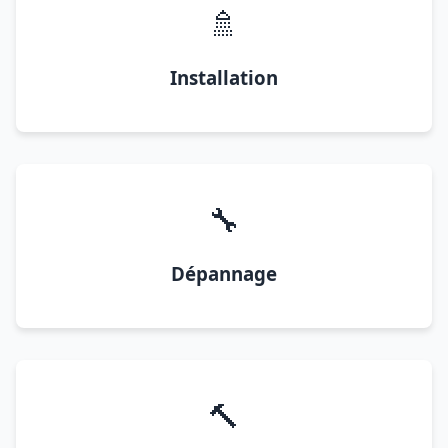
🚿
Installation
🔧
Dépannage
🔨