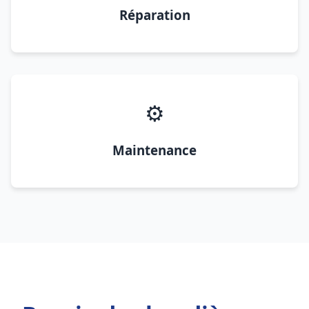
Réparation
⚙️
Maintenance