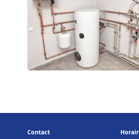
Contact
Horair