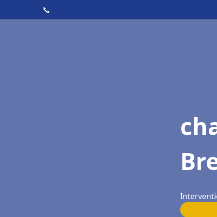
📞
ch
Br
Interventi