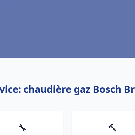
vice: chaudière gaz Bosch B
🔧
🔨