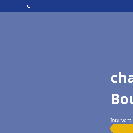
📞
ch
Bou
Interventi