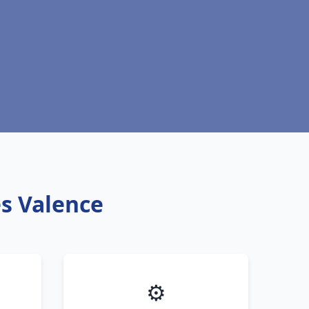
ès Valence
⚙️