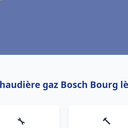
chaudière gaz Bosch Bourg l
🔧
🔨