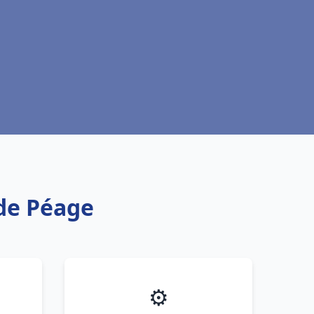
 de Péage
⚙️