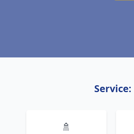
Service:
🚿