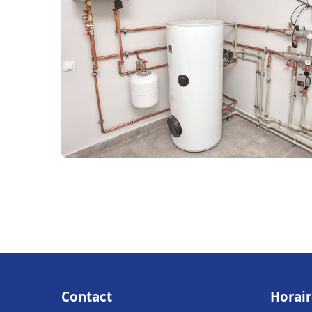
Contact
Horair