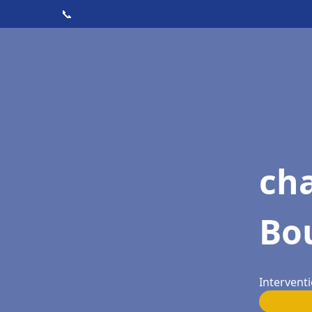
📞
ch
Bo
Intervent