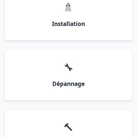
🚿
Installation
🔧
Dépannage
🔨