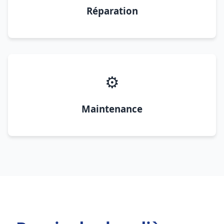
Réparation
⚙️
Maintenance