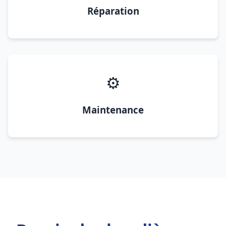
Réparation
⚙️
Maintenance