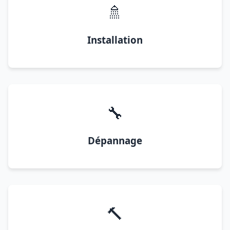
🚿
Installation
🔧
Dépannage
🔨