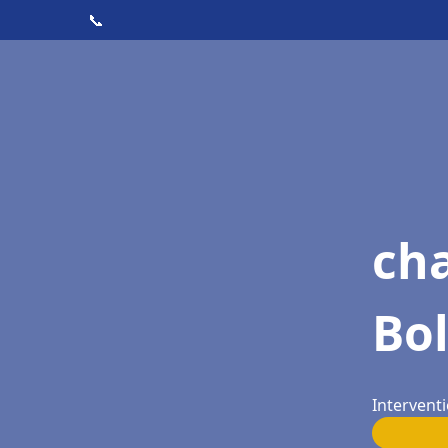
📞
ch
Bo
Interventi