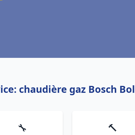
ice: chaudière gaz Bosch Bo
🔧
🔨