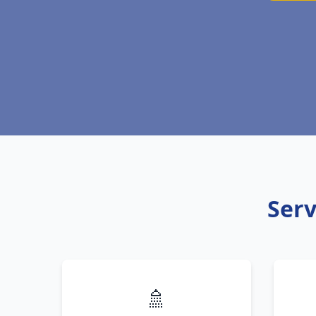
Serv
🚿