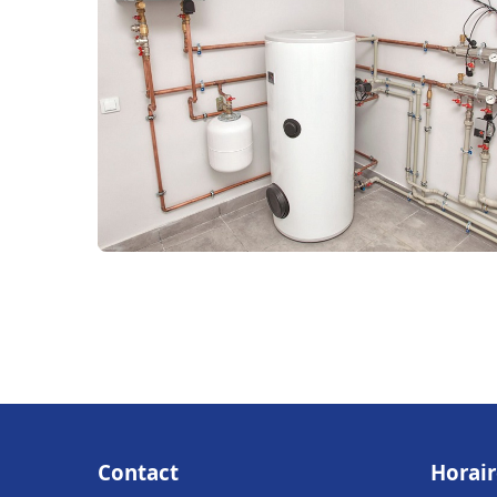
Contact
Horair