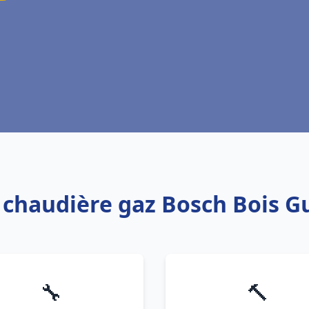
: chaudière gaz Bosch Bois G
🔧
🔨