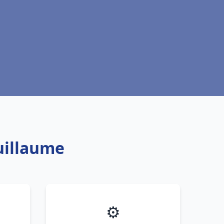
uillaume
⚙️