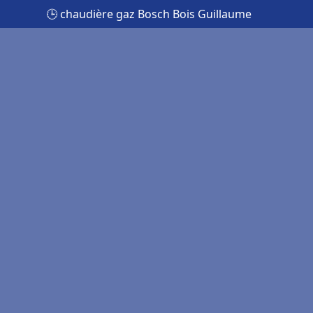
🕒 chaudière gaz Bosch Bois Guillaume