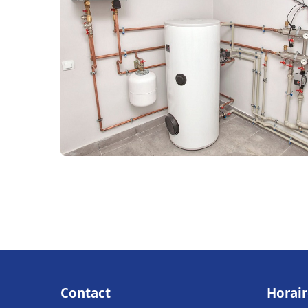
Contact
Horair