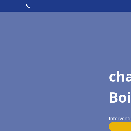
📞
ch
Bo
Interventi