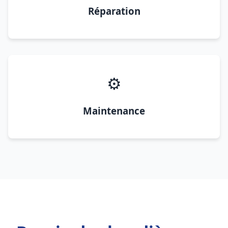
Réparation
⚙️
Maintenance