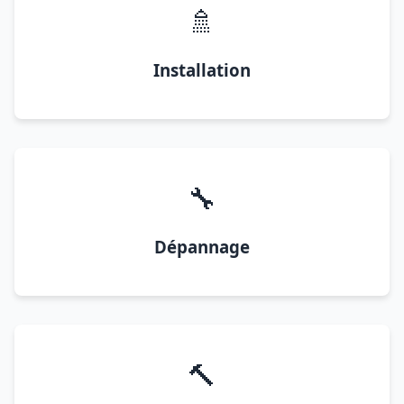
🚿
Installation
🔧
Dépannage
🔨