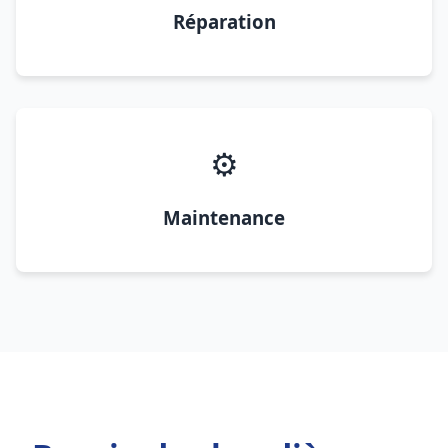
Réparation
⚙️
Maintenance