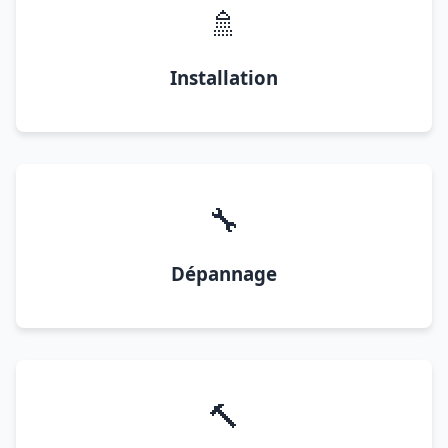
🚿
Installation
🔧
Dépannage
🔨