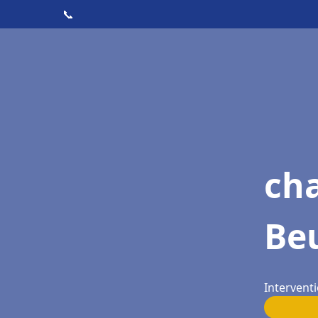
📞
ch
Be
Interventi