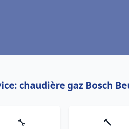
vice: chaudière gaz Bosch Be
🔧
🔨