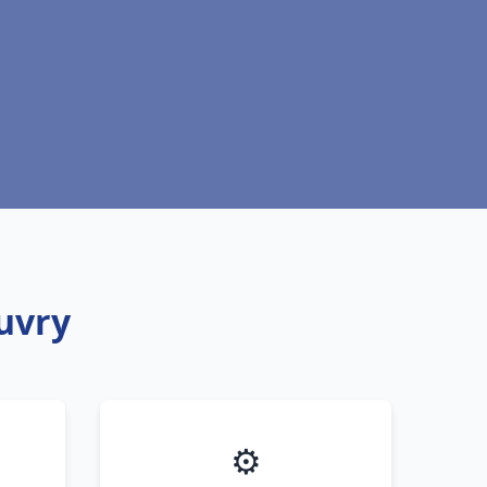
uvry
⚙️