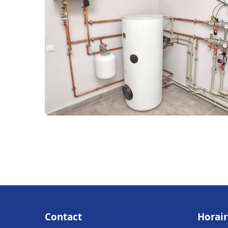
Contact
Horair