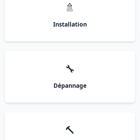
🚿
Installation
🔧
Dépannage
🔨