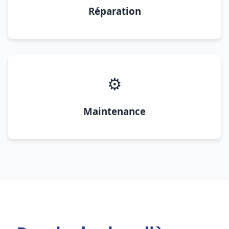
Réparation
⚙️
Maintenance