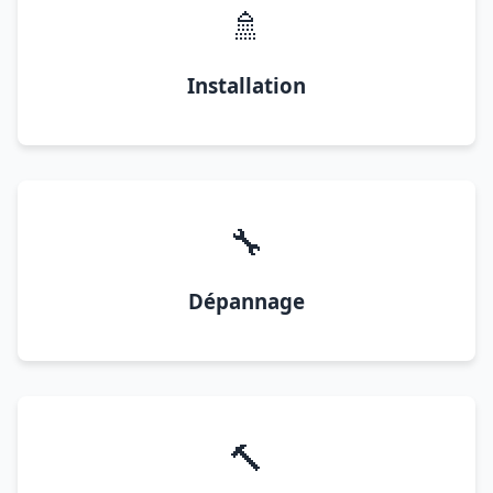
🚿
Installation
🔧
Dépannage
🔨