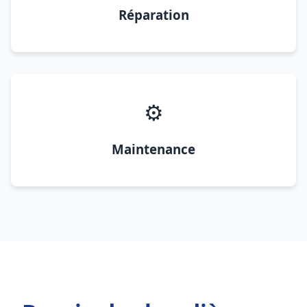
Réparation
⚙️
Maintenance