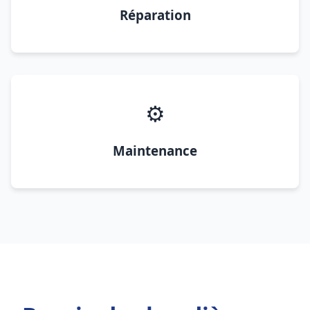
Réparation
⚙️
Maintenance