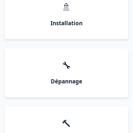
🚿
Installation
🔧
Dépannage
🔨