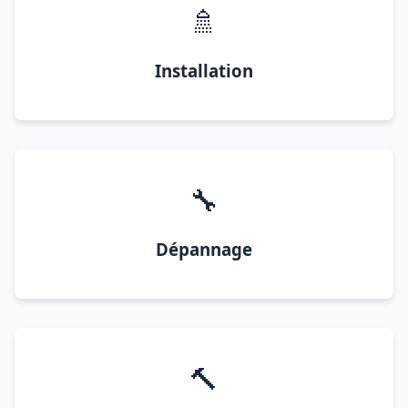
🚿
Installation
🔧
Dépannage
🔨