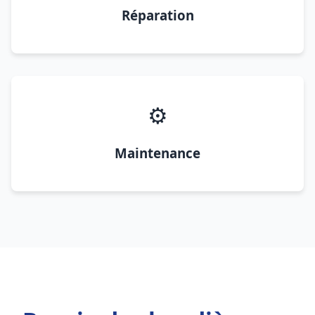
Réparation
⚙️
Maintenance