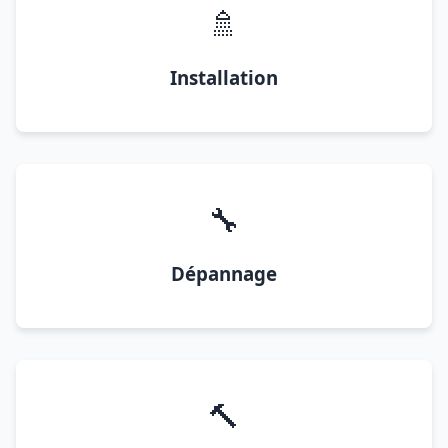
🚿
Installation
🔧
Dépannage
🔨