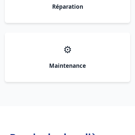
Réparation
⚙️
Maintenance