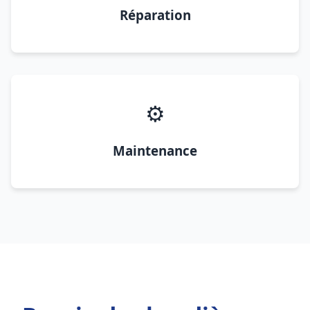
Réparation
⚙️
Maintenance