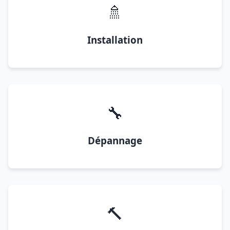
🚿
Installation
🔧
Dépannage
🔨