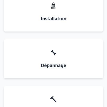
🚿
Installation
🔧
Dépannage
🔨