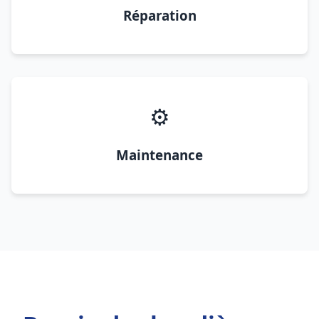
Réparation
⚙️
Maintenance