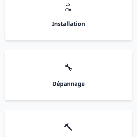
🚿
Installation
🔧
Dépannage
🔨