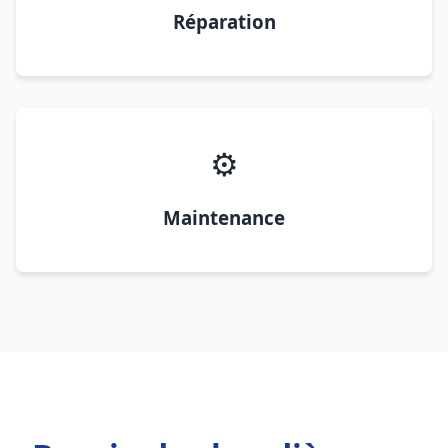
Réparation
⚙️
Maintenance