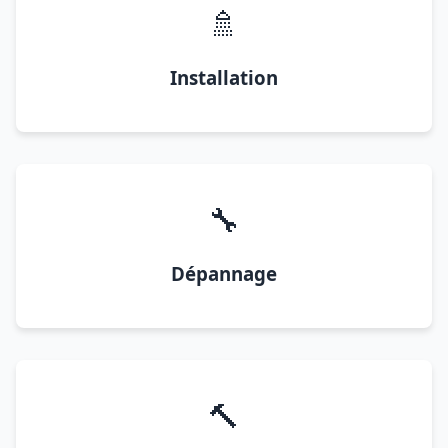
🚿
Installation
🔧
Dépannage
🔨