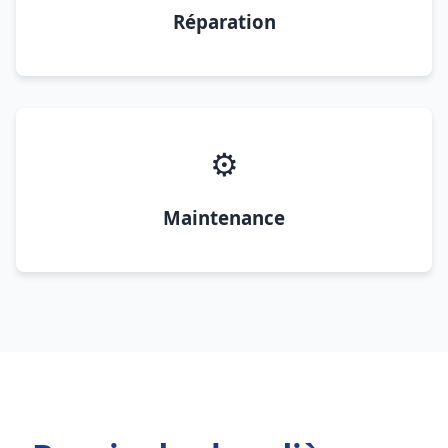
Réparation
⚙️
Maintenance