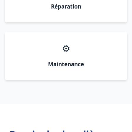
Réparation
⚙️
Maintenance