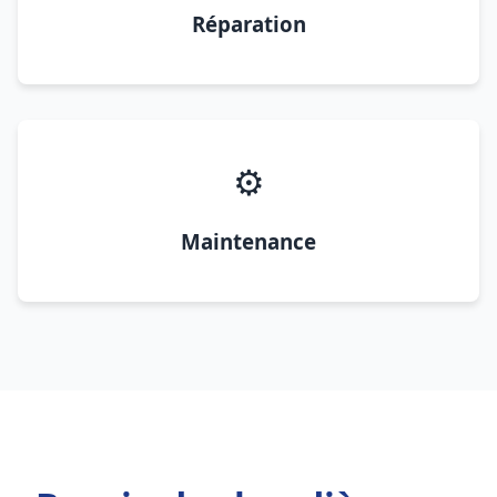
Réparation
⚙️
Maintenance