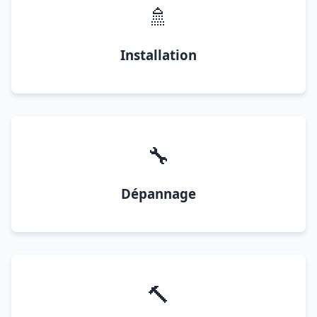
🚿
Installation
🔧
Dépannage
🔨