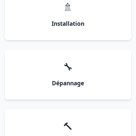
🚿
Installation
🔧
Dépannage
🔨