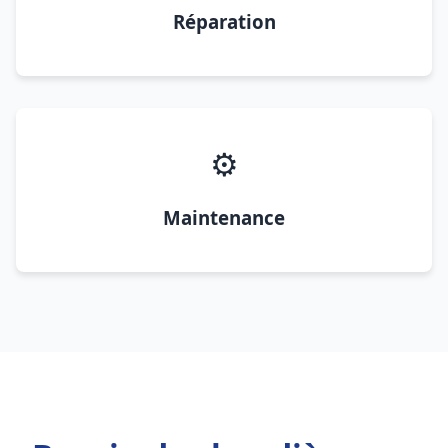
Réparation
⚙️
Maintenance