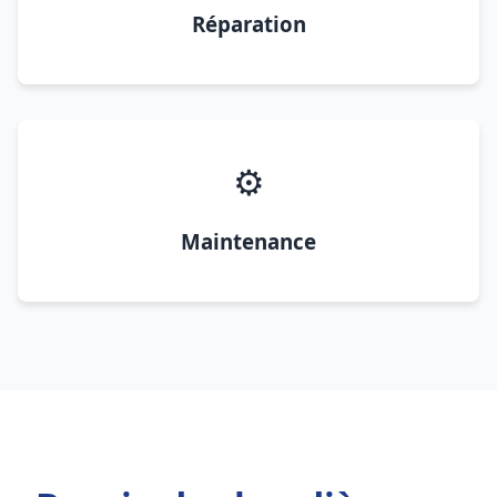
Réparation
⚙️
Maintenance