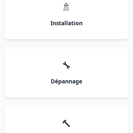
🚿
Installation
🔧
Dépannage
🔨