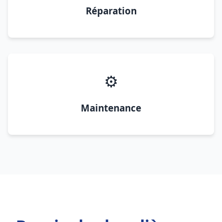
Réparation
⚙️
Maintenance