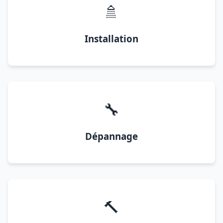
🚿
Installation
🔧
Dépannage
🔨