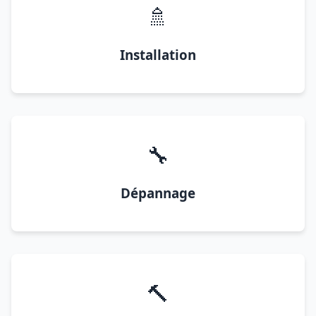
🚿
Installation
🔧
Dépannage
🔨