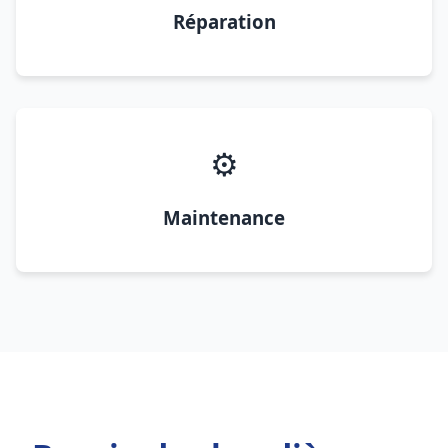
Réparation
⚙️
Maintenance