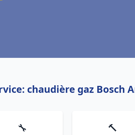
rvice: chaudière gaz Bosch A
🔧
🔨