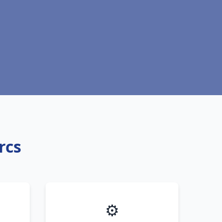
rcs
⚙️