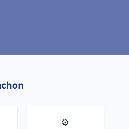
cachon
⚙️