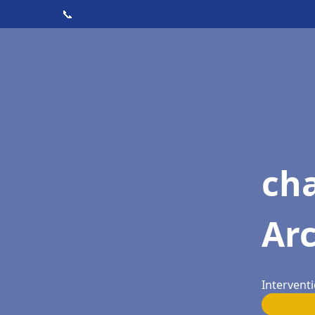
📞
ch
Ar
Intervent