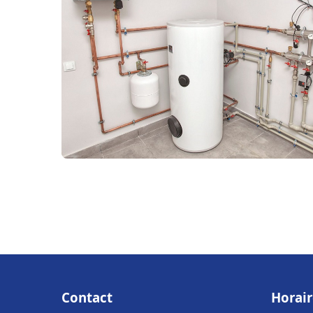
Contact
Horair