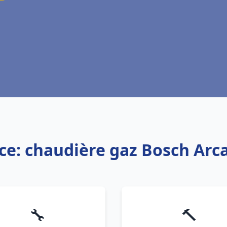
ce: chaudière gaz Bosch Ar
🔧
🔨