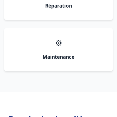
Réparation
⚙️
Maintenance