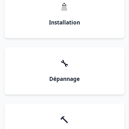
🚿
Installation
🔧
Dépannage
🔨