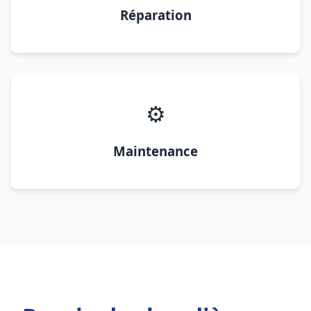
Réparation
⚙️
Maintenance