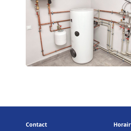
Contact
Horair