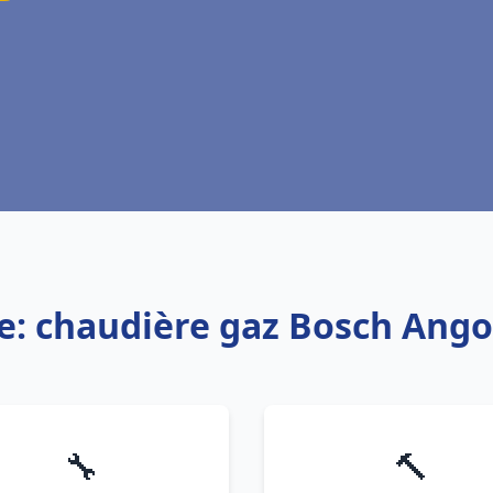
ce: chaudière gaz Bosch Ang
🔧
🔨