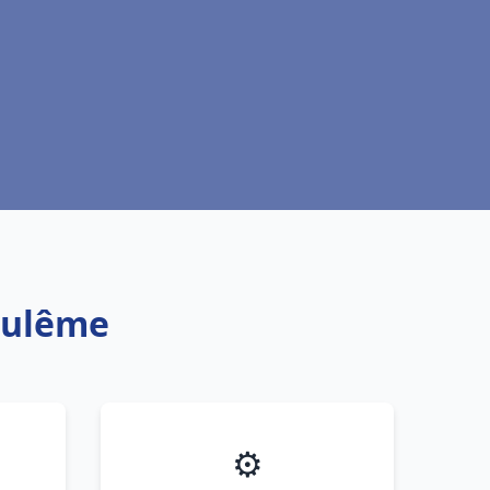
oulême
⚙️