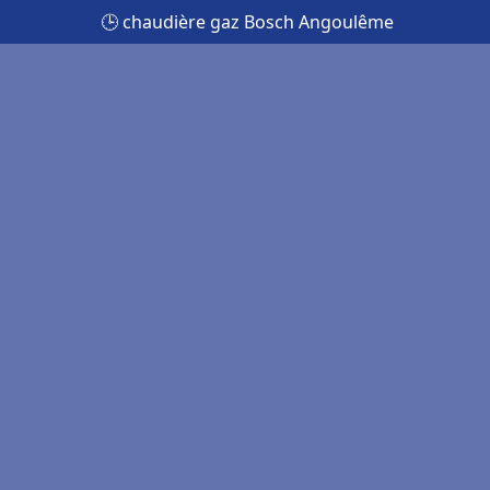
🕒 chaudière gaz Bosch Angoulême