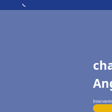
📞
ch
An
Intervent