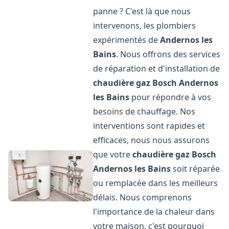
panne ? C'est là que nous
intervenons, les plombiers
expérimentés de
Andernos les
Bains
. Nous offrons des services
de réparation et d'installation de
chaudière gaz Bosch
Andernos
les Bains
pour répondre à vos
besoins de chauffage. Nos
interventions sont rapides et
efficaces, nous nous assurons
que votre
chaudière gaz Bosch
Andernos les Bains
soit réparée
ou remplacée dans les meilleurs
délais. Nous comprenons
l'importance de la chaleur dans
votre maison, c'est pourquoi