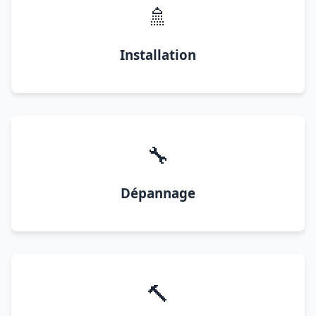
🚿
Installation
🔧
Dépannage
🔨