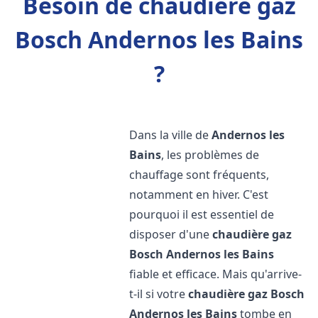
Besoin de chaudière gaz
Bosch Andernos les Bains
?
Dans la ville de
Andernos les
Bains
, les problèmes de
chauffage sont fréquents,
notamment en hiver. C'est
pourquoi il est essentiel de
disposer d'une
chaudière gaz
Bosch
Andernos les Bains
fiable et efficace. Mais qu'arrive-
t-il si votre
chaudière gaz Bosch
Andernos les Bains
tombe en