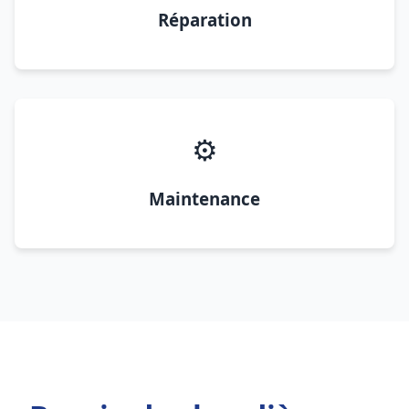
Réparation
⚙️
Maintenance