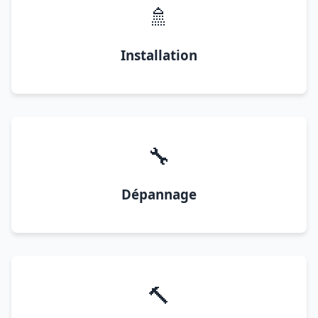
🚿
Installation
🔧
Dépannage
🔨