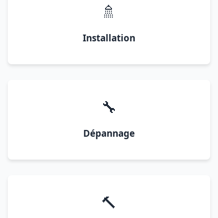
🚿
Installation
🔧
Dépannage
🔨