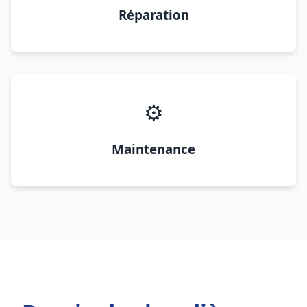
Réparation
⚙️
Maintenance