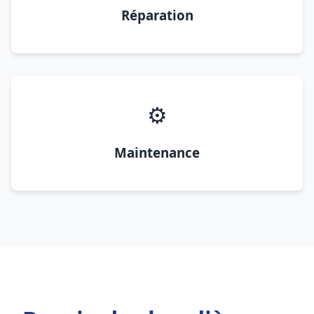
Réparation
⚙️
Maintenance