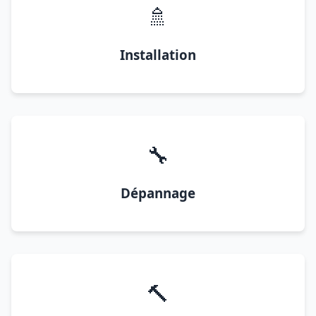
🚿
Installation
🔧
Dépannage
🔨