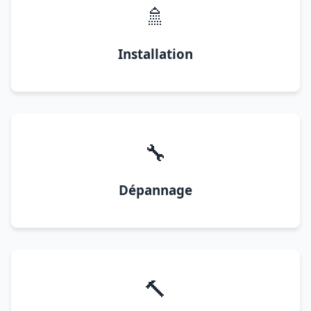
🚿
Installation
🔧
Dépannage
🔨