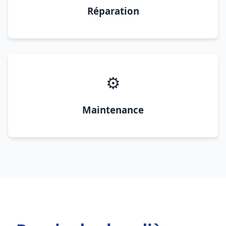
Réparation
⚙️
Maintenance