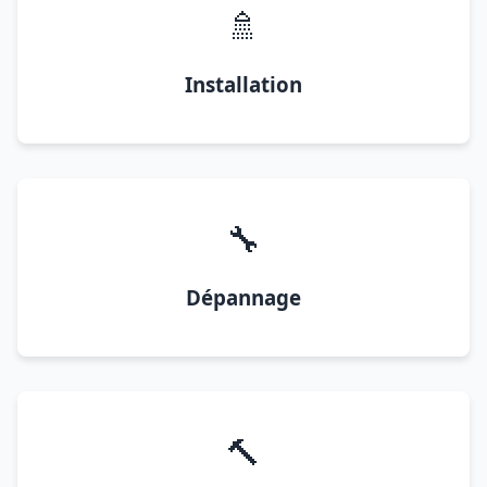
🚿
Installation
🔧
Dépannage
🔨