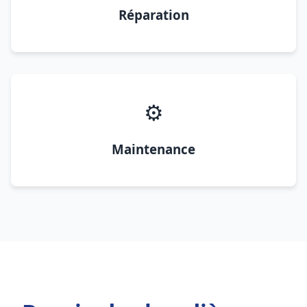
Réparation
⚙️
Maintenance