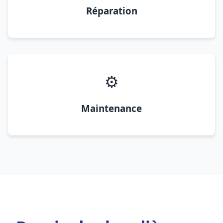
Réparation
⚙️
Maintenance