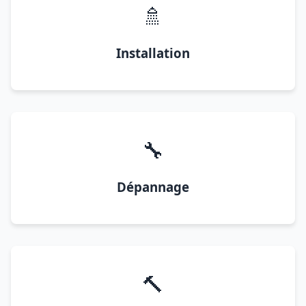
🚿
Installation
🔧
Dépannage
🔨