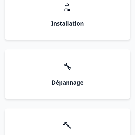
🚿
Installation
🔧
Dépannage
🔨