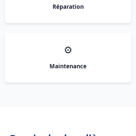
Réparation
⚙️
Maintenance