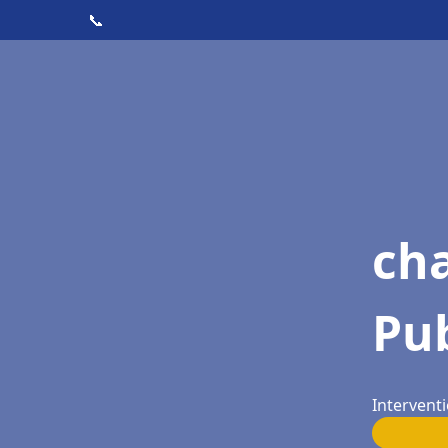
📞
ch
Pub
Interventi