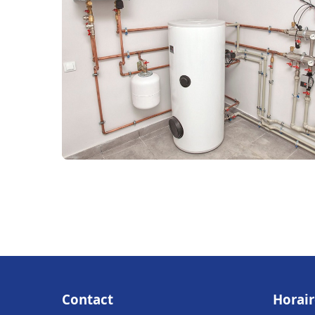
Contact
Horair