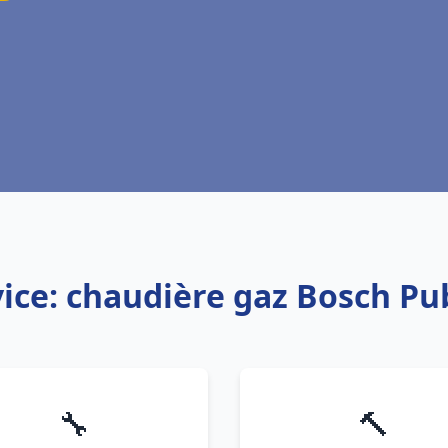
ice: chaudière gaz Bosch Pu
🔧
🔨