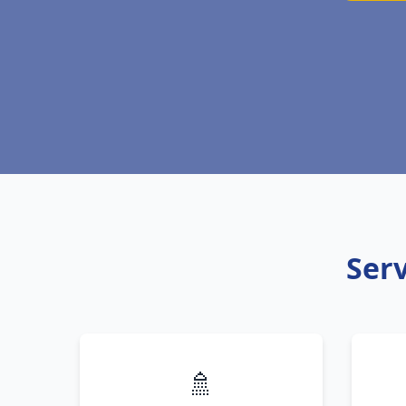
Serv
🚿