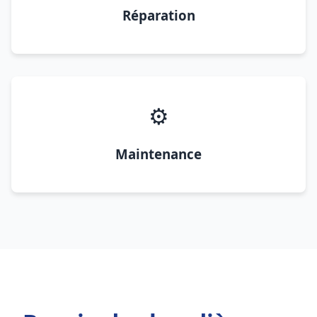
Réparation
⚙️
Maintenance