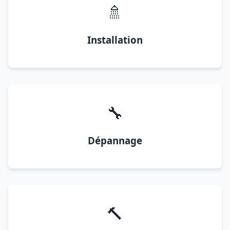
🚿
Installation
🔧
Dépannage
🔨