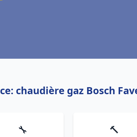
ice: chaudière gaz Bosch Fav
🔧
🔨