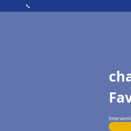
📞
ch
Fa
Interventi