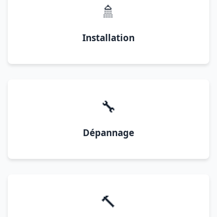
🚿
Installation
🔧
Dépannage
🔨