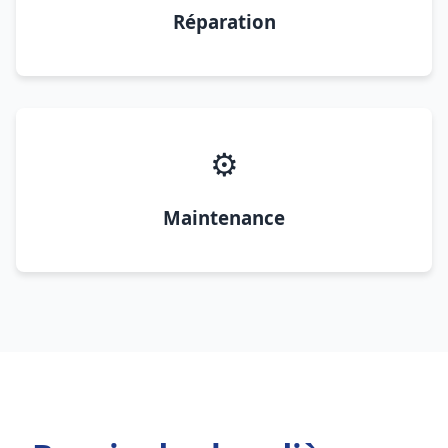
Réparation
⚙️
Maintenance