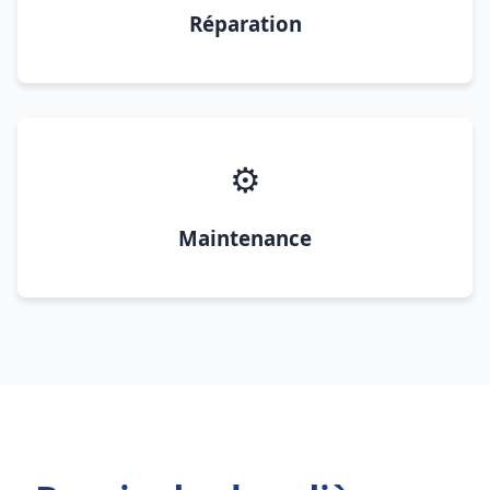
Réparation
⚙️
Maintenance