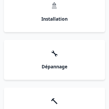
🚿
Installation
🔧
Dépannage
🔨