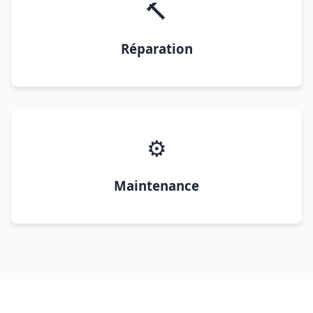
🔨
Réparation
⚙️
Maintenance