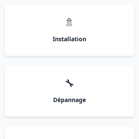
🚿
Installation
🔧
Dépannage