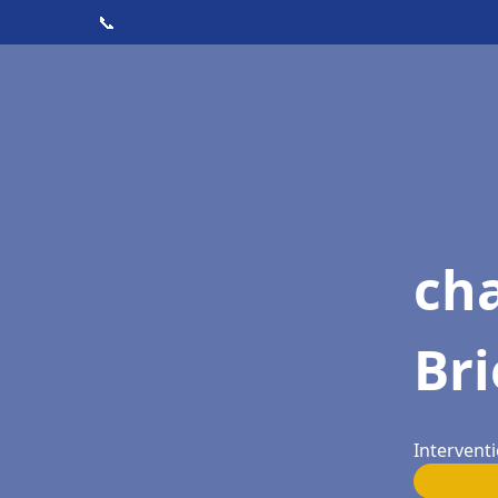
📞
ch
Bri
Interventi