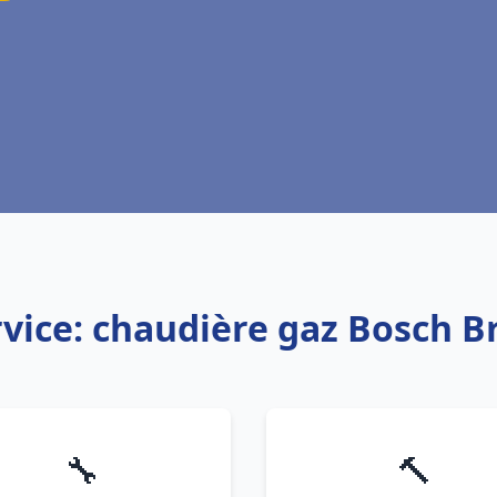
vice: chaudière gaz Bosch B
🔧
🔨