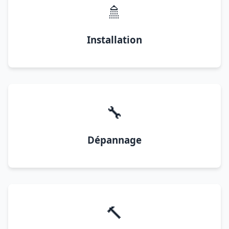
🚿
Installation
🔧
Dépannage
🔨