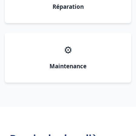
Réparation
⚙️
Maintenance